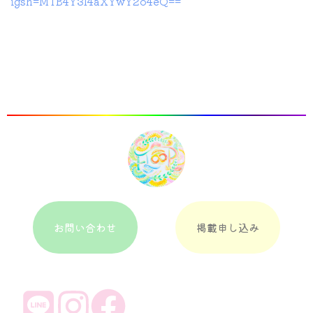
igsh=MTB4Y3I4aXYwY2o4eQ==
お問い合わせ
掲載申し込み