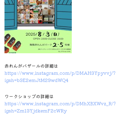
赤れんがバザールの詳細は
https://www.instagram.com/p/DMAH3Ypyvvj/?
igsh=b3E2emJtM29wdWQ4
ワークショップの詳細は
https://www.instagram.com/p/DMhXBXWvz_R/?
igsh=Zm13YjdkemF2cWRy