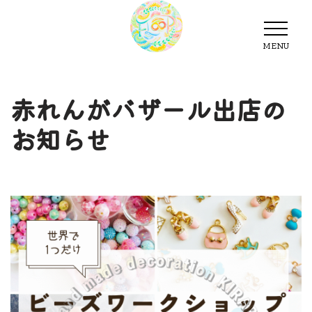
MENU
MENU
赤れんがバザール出店の
お知らせ