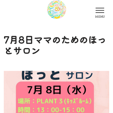
MENU
MENU
7月8日ママのためのほっ
とサロン