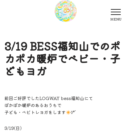
MENU
MENU
3/19 BESS福知山でのポ
カポカ暖炉でベビー・子
どもヨガ
前回ご好評でしたLOGWAY bess福知山にて
ぽかぽか暖炉のあるおうちで
子ども・ベビトレヨガをします
◊*ﾟ
3/19(日)