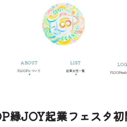
ABOUT
LIST
LOG
FLOOPについて
起業女性一覧
FLOOPma
▼
▼
OP縁JOY起業フェスタ