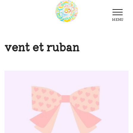
MENU
MENU
vent et ruban